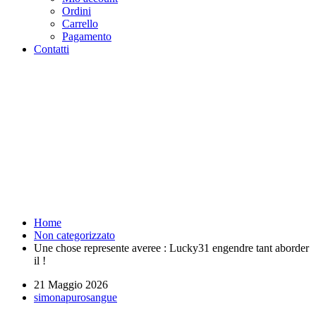
Ordini
Carrello
Pagamento
Contatti
Une chose represente averee :
Lucky31 engendre tant
aborder il ! - Purosangue
Athletics Club - Squadra
Running Roma
Home
Non categorizzato
Une chose represente averee : Lucky31 engendre tant aborder
il !
21 Maggio 2026
simonapurosangue