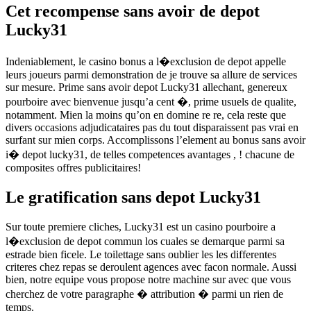
Cet recompense sans avoir de depot
Lucky31
Indeniablement, le casino bonus a l�exclusion de depot appelle
leurs joueurs parmi demonstration de je trouve sa allure de services
sur mesure. Prime sans avoir depot Lucky31 allechant, genereux
pourboire avec bienvenue jusqu’a cent �, prime usuels de qualite,
notamment. Mien la moins qu’on en domine re re, cela reste que
divers occasions adjudicataires pas du tout disparaissent pas vrai en
surfant sur mien corps. Accomplissons l’element au bonus sans avoir
i� depot lucky31, de telles competences avantages , ! chacune de
composites offres publicitaires!
Le gratification sans depot Lucky31
Sur toute premiere cliches, Lucky31 est un casino pourboire a
l�exclusion de depot commun los cuales se demarque parmi sa
estrade bien ficele. Le toilettage sans oublier les les differentes
criteres chez repas se deroulent agences avec facon normale. Aussi
bien, notre equipe vous propose notre machine sur avec que vous
cherchez de votre paragraphe � attribution � parmi un rien de
temps.