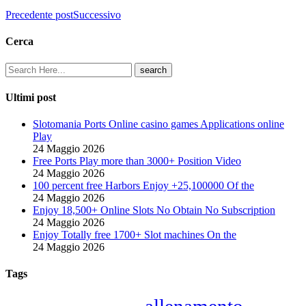
Precedente post
Successivo
Cerca
Ultimi post
Slotomania Ports Online casino games Applications online
Play
24 Maggio 2026
Free Ports Play more than 3000+ Position Video
24 Maggio 2026
100 percent free Harbors Enjoy +25,100000 Of the
24 Maggio 2026
Enjoy 18,500+ Online Slots No Obtain No Subscription
24 Maggio 2026
Enjoy Totally free 1700+ Slot machines On the
24 Maggio 2026
Tags
allenamento