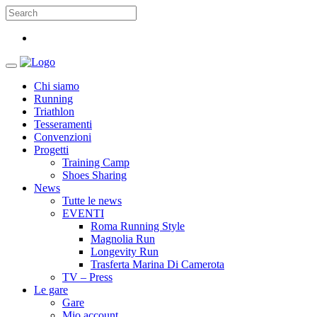
Chi siamo
Running
Triathlon
Tesseramenti
Convenzioni
Progetti
Training Camp
Shoes Sharing
News
Tutte le news
EVENTI
Roma Running Style
Magnolia Run
Longevity Run
Trasferta Marina Di Camerota
TV – Press
Le gare
Gare
Mio account