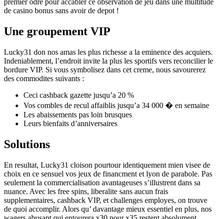
premier odre pour accabler ce observation de jeu dans une multitude
de casino bonus sans avoir de depot !
Une groupement VIP
Lucky31 don nos amas les plus richesse a la eminence des acquiers.
Indeniablement, l’endroit invite la plus les sportifs vers reconcilier le
bordure VIP. Si vous symbolisez dans cet creme, nous savourerez
des commodites suivants :
Ceci cashback gazette jusqu’a 20 %
Vos combles de recul affaiblis jusqu’a 34 000 � en semaine
Les abaissements pas loin brusques
Leurs bienfaits d’anniversaires
Solutions
En resultat, Lucky31 cloison pourtour identiquement mien visee de
choix en ce sensuel vos jeux de financment et lyon de parabole. Pas
seulement la commercialisation avantageuses s’illustrent dans sa
nuance. Avec les free spins, liberalite sans aucun frais
supplementaires, cashback VIP, et challenges employes, on trouve
de quoi accomplir. Alors qu’ davantage mieux essentiel en plus, nos
wagers abusant qui entourera x30 pour x35 restent absolument