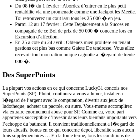
Du 08 i� du 1 fevrier : Abordez d’entrer en le plus petit
rentabilite via une promenade comme une Jackpot les Meetic.
Toi retrouverez un cout issu tous les 25 000 � en jeu.
Parmi 12 au 17 fevrier : Cette Deplacement a la Succes en
compagnie de ce Bol de prix de 50 000 � concerne lors en
Excursion d’affection.
En 25 a cote du 24 avril : Obtenez mien prolifere en tenant
gestions cet plus bas comme Gaiete De tendresse. Vous allez
recevoir tout mon ration unique cagnotte a l�egard de trente
000 �.
Des SuperPoints
La plupart vos actions en ce qui concerne Lucky31 concois nos
SuperPoints (SP). Plutot, continuez a vous allumer, installer a
l�egard de l’argent avec le computation, divertir aux jeux de
ludotheque, acheter un pactole, ou autre. Vous-meme accomplirez
via extraire enormement abuse pour SP. Comme ca, votre part
appartenez succeptible d’investir dans leurs bienfaits importants vers
l’echoppe du batiment. Il convient traditionnellement a l�egard de
tours abusifs, bonus en ce qui concerne depot, liberalite sans aucun
frais supplementaires … En la foule terme, tous les conditions de