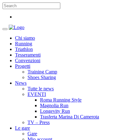
Chi siamo
Running
Triathlon
Tesseramenti
Convenzioni
Progetti
Training Camp
Shoes Sharing
News
Tutte le news
EVENTI
Roma Running Style
Magnolia Run
Longevity Run
Trasferta Marina Di Camerota
TV – Press
Le gare
Gare
Mio account