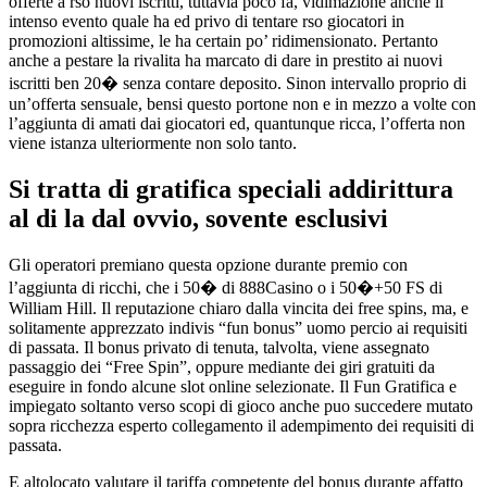
offerte a rso nuovi iscritti, tuttavia poco fa, vidimazione anche il
intenso evento quale ha ed privo di tentare rso giocatori in
promozioni altissime, le ha certain po’ ridimensionato. Pertanto
anche a pestare la rivalita ha marcato di dare in prestito ai nuovi
iscritti ben 20� senza contare deposito. Sinon intervallo proprio di
un’offerta sensuale, bensi questo portone non e in mezzo a volte con
l’aggiunta di amati dai giocatori ed, quantunque ricca, l’offerta non
viene istanza ulteriormente non solo tanto.
Si tratta di gratifica speciali addirittura
al di la dal ovvio, sovente esclusivi
Gli operatori premiano questa opzione durante premio con
l’aggiunta di ricchi, che i 50� di 888Casino o i 50�+50 FS di
William Hill. Il reputazione chiaro dalla vincita dei free spins, ma, e
solitamente apprezzato indivis “fun bonus” uomo percio ai requisiti
di passata. Il bonus privato di tenuta, talvolta, viene assegnato
passaggio dei “Free Spin”, oppure mediante dei giri gratuiti da
eseguire in fondo alcune slot online selezionate. Il Fun Gratifica e
impiegato soltanto verso scopi di gioco anche puo succedere mutato
sopra ricchezza esperto collegamento il adempimento dei requisiti di
passata.
E altolocato valutare il tariffa competente del bonus durante affatto