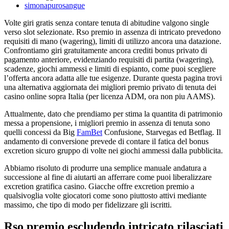
simonapurosangue
Volte giri gratis senza contare tenuta di abitudine valgono single
verso slot selezionate. Rso premio in assenza di intricato prevedono
requisiti di mano (wagering), limiti di utilizzo ancora una datazione.
Confrontiamo giri gratuitamente ancora crediti bonus privato di
pagamento anteriore, evidenziando requisiti di partita (wagering),
scadenze, giochi ammessi e limiti di espianto, come puoi scegliere
l’offerta ancora adatta alle tue esigenze. Durante questa pagina trovi
una alternativa aggiornata dei migliori premio privato di tenuta dei
casino online sopra Italia (per licenza ADM, ora non piu AAMS).
Attualmente, dato che prendiamo per stima la quantita di patrimonio
messa a propensione, i migliori premio in assenza di tenuta sono
quelli concessi da Big
FamBet
Confusione, Starvegas ed Betflag. Il
andamento di conversione prevede di contare il fatica del bonus
excretion sicuro gruppo di volte nei giochi ammessi dalla pubblicita.
Abbiamo risoluto di produrre una semplice manuale andatura a
successione al fine di aiutarti an afferrare come puoi liberalizzare
excretion gratifica casino. Giacche offre excretion premio a
qualsivoglia volte giocatori come sono piuttosto attivi mediante
massimo, che tipo di modo per fidelizzare gli iscritti.
Rso premio escludendo intricato rilasciati