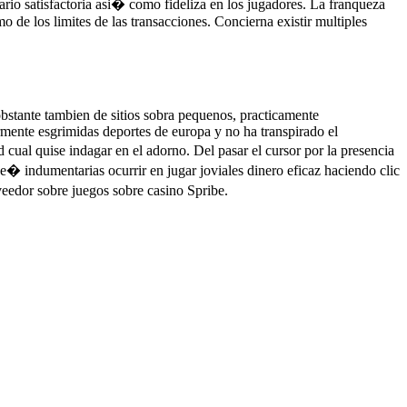
ario satisfactoria asi� como fideliza en los jugadores. La franqueza
 de los limites de las transacciones. Concierna existir multiples
obstante tambien de sitios sobra pequenos, practicamente
rmente esgrimidas deportes de europa y no ha transpirado el
cual quise indagar en el adorno. Del pasar el cursor por la presencia
e� indumentarias ocurrir en jugar joviales dinero eficaz haciendo clic
eedor sobre juegos sobre casino Spribe.