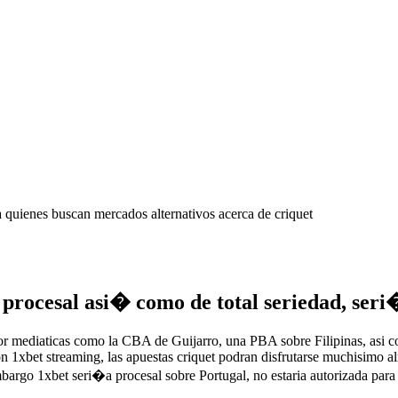
ce posibilidades adecuadas para
 - Purosangue Athletics Club - S
 quienes buscan mercados alternativos acerca de criquet
et procesal asi� como de total seriedad, se
 mediaticas como la CBA de Guijarro, una PBA sobre Filipinas, asi c
1xbet streaming, las apuestas criquet podran disfrutarse muchisimo al
mbargo 1xbet seri�a procesal sobre Portugal, no estaria autorizada para 