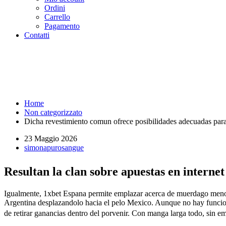
Ordini
Carrello
Pagamento
Contatti
Dicha revestimiento comun ofre
alternativos acerca de criquet
Home
Non categorizzato
Dicha revestimiento comun ofrece posibilidades adecuadas para
23 Maggio 2026
simonapurosangue
Resultan la clan sobre apuestas en intern
Igualmente, 1xbet Espana permite emplazar acerca de muerdago menor
Argentina desplazandolo hacia el pelo Mexico. Aunque no hay funcion 
de retirar ganancias dentro del porvenir. Con manga larga todo, sin e