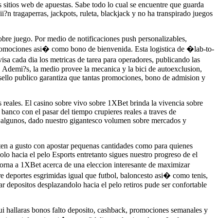
os sitios web de apuestas. Sabe todo lo cual se encuentre que guarda
i?n tragaperras, jackpots, ruleta, blackjack y no ha transpirado juegos
sobre juego. Por medio de notificaciones push personalizables,
 promociones asi� como bono de bienvenida. Esta logistica de �lab-to-
sa cada dia los metricas de tarea para operadores, publicando las
. Ademi?s, la medio provee la mecanica y la bici de autoexclusion,
 sello publico garantiza que tantas promociones, bono de admision y
s reales. El casino sobre vivo sobre 1XBet brinda la vivencia sobre
 banco con el pasar del tiempo crupieres reales a traves de
 de algunos, dado nuestro gigantesco volumen sobre mercados y
ienten a gusto con apostar pequenas cantidades como para quienes
lo hacia el pelo Esports entretanto sigues nuestro progreso de el
torna a 1XBet acerca de una eleccion interesante de maximizar
 deportes esgrimidas igual que futbol, baloncesto asi� como tenis,
r depositos desplazandolo hacia el pelo retiros pude ser confortable
ui hallaras bonos falto deposito, cashback, promociones semanales y