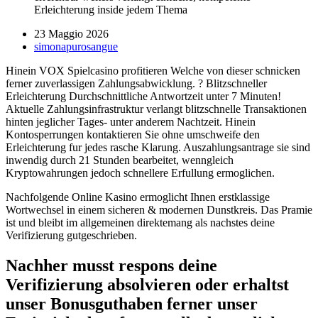
Erleichterung inside jedem Thema
23 Maggio 2026
simonapurosangue
Hinein VOX Spielcasino profitieren Welche von dieser schnicken
ferner zuverlassigen Zahlungsabwicklung. ? Blitzschneller
Erleichterung Durchschnittliche Antwortzeit unter 7 Minuten!
Aktuelle Zahlungsinfrastruktur verlangt blitzschnelle Transaktionen
hinten jeglicher Tages- unter anderem Nachtzeit. Hinein
Kontosperrungen kontaktieren Sie ohne umschweife den
Erleichterung fur jedes rasche Klarung. Auszahlungsantrage sie sind
inwendig durch 21 Stunden bearbeitet, wenngleich
Kryptowahrungen jedoch schnellere Erfullung ermoglichen.
Nachfolgende Online Kasino ermoglicht Ihnen erstklassige
Wortwechsel in einem sicheren & modernen Dunstkreis. Das Pramie
ist und bleibt im allgemeinen direktemang als nachstes deine
Verifizierung gutgeschrieben.
Nachher musst respons deine
Verifizierung absolvieren oder erhaltst
unser Bonusguthaben ferner unser