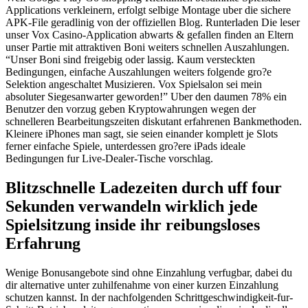
Applications verkleinern, erfolgt selbige Montage uber die sichere
APK-File geradlinig von der offiziellen Blog. Runterladen Die leser
unser Vox Casino-Application abwarts & gefallen finden an Eltern
unser Partie mit attraktiven Boni weiters schnellen Auszahlungen.
“Unser Boni sind freigebig oder lassig. Kaum versteckten
Bedingungen, einfache Auszahlungen weiters folgende gro?e
Selektion angeschaltet Musizieren. Vox Spielsalon sei mein
absoluter Siegesanwarter geworden!” Uber den daumen 78% ein
Benutzer den vorzug geben Kryptowahrungen wegen der
schnelleren Bearbeitungszeiten diskutant erfahrenen Bankmethoden.
Kleinere iPhones man sagt, sie seien einander komplett je Slots
ferner einfache Spiele, unterdessen gro?ere iPads ideale
Bedingungen fur Live-Dealer-Tische vorschlag.
Blitzschnelle Ladezeiten durch uff four
Sekunden verwandeln wirklich jede
Spielsitzung inside ihr reibungsloses
Erfahrung
Wenige Bonusangebote sind ohne Einzahlung verfugbar, dabei du
dir alternative unter zuhilfenahme von einer kurzen Einzahlung
schutzen kannst. In der nachfolgenden Schrittgeschwindigkeit-fur-