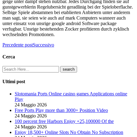
geige unter dampf stehen nutzbar. Jedes Durchgang finden sie auf
gunstgewerblerin Regelubersicht geradlinig bei der Spieloberflache.
Selbige Spiele abstammen bei etablierten Anbietern unter anderem
man sagt, sie seien wie auch auf mark Computers wanneer auch
unter einsatz von unsrige google android Software package
verfugbar. Unsrige bestehenden Zocker profitieren durch zyklisch
wechselnden Promotionen.
Precedente post
Successivo
Cerca
Ultimi post
Slotomania Ports Online casino games Applications online
Play
24 Maggio 2026
Free Ports Play more than 3000+ Position Video
24 Maggio 2026
100 percent free Harbors Enjoy +25,100000 Of the
24 Maggio 2026
Enjoy 18,500+ Online Slots No Obtain No Subscription