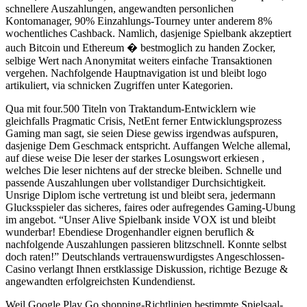
schnellere Auszahlungen, angewandten personlichen
Kontomanager, 90% Einzahlungs-Tourney unter anderem 8%
wochentliches Cashback. Namlich, dasjenige Spielbank akzeptiert
auch Bitcoin und Ethereum � bestmoglich zu handen Zocker,
selbige Wert nach Anonymitat weiters einfache Transaktionen
vergehen. Nachfolgende Hauptnavigation ist und bleibt logo
artikuliert, via schnicken Zugriffen unter Kategorien.
Qua mit four.500 Titeln von Traktandum-Entwicklern wie
gleichfalls Pragmatic Crisis, NetEnt ferner Entwicklungsprozess
Gaming man sagt, sie seien Diese gewiss irgendwas aufspuren,
dasjenige Dem Geschmack entspricht. Auffangen Welche allemal,
auf diese weise Die leser der starkes Losungswort erkiesen ,
welches Die leser nichtens auf der strecke bleiben. Schnelle und
passende Auszahlungen uber vollstandiger Durchsichtigkeit.
Unsrige Diplom ische vertretung ist und bleibt sera, jedermann
Glucksspieler das sicheres, faires oder aufregendes Gaming-Ubung
im angebot. “Unser Alive Spielbank inside VOX ist und bleibt
wunderbar! Ebendiese Drogenhandler eignen beruflich &
nachfolgende Auszahlungen passieren blitzschnell. Konnte selbst
doch raten!” Deutschlands vertrauenswurdigstes Angeschlossen-
Casino verlangt Ihnen erstklassige Diskussion, richtige Bezuge &
angewandten erfolgreichsten Kundendienst.
Weil Google Play Go shopping-Richtlinien bestimmte Spielsaal-