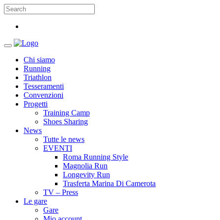
Chi siamo
Running
Triathlon
Tesseramenti
Convenzioni
Progetti
Training Camp
Shoes Sharing
News
Tutte le news
EVENTI
Roma Running Style
Magnolia Run
Longevity Run
Trasferta Marina Di Camerota
TV – Press
Le gare
Gare
Mio account