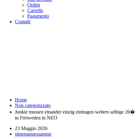
Ordini
Carrello
Pagamento
Contatti
Junkie mussen einander einzig
eintragen weiters selbige 26�
in Freiwetten in NEO -
Purosangue Athletics Club -
Squadra Running Roma
Home
Non categorizzato
Junkie mussen einander einzig eintragen weiters selbige 26�
in Freiwetten in NEO
23 Maggio 2026
simonapurosangue