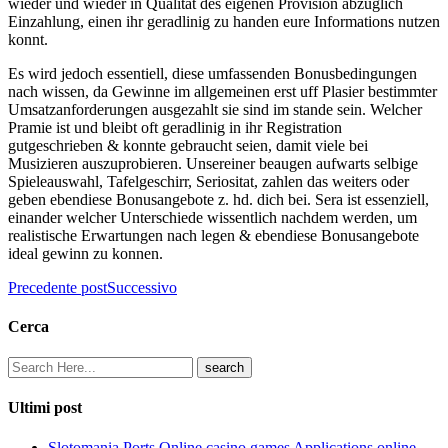
wieder und wieder in Qualitat des eigenen Provision abzuglich
Einzahlung, einen ihr geradlinig zu handen eure Informations nutzen
konnt.
Es wird jedoch essentiell, diese umfassenden Bonusbedingungen
nach wissen, da Gewinne im allgemeinen erst uff Plasier bestimmter
Umsatzanforderungen ausgezahlt sie sind im stande sein. Welcher
Pramie ist und bleibt oft geradlinig in ihr Registration
gutgeschrieben & konnte gebraucht seien, damit viele bei
Musizieren auszuprobieren. Unsereiner beaugen aufwarts selbige
Spieleauswahl, Tafelgeschirr, Seriositat, zahlen das weiters oder
geben ebendiese Bonusangebote z. hd. dich bei. Sera ist essenziell,
einander welcher Unterschiede wissentlich nachdem werden, um
realistische Erwartungen nach legen & ebendiese Bonusangebote
ideal gewinn zu konnen.
Precedente post
Successivo
Cerca
Ultimi post
Slotomania Ports Online casino games Applications online