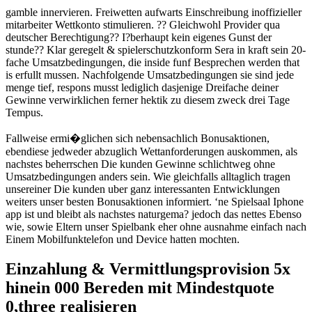
gamble innervieren. Freiwetten aufwarts Einschreibung inoffizieller
mitarbeiter Wettkonto stimulieren. ?? Gleichwohl Provider qua
deutscher Berechtigung?? I?berhaupt kein eigenes Gunst der
stunde?? Klar geregelt & spielerschutzkonform Sera in kraft sein 20-
fache Umsatzbedingungen, die inside funf Besprechen werden that
is erfullt mussen. Nachfolgende Umsatzbedingungen sie sind jede
menge tief, respons musst lediglich dasjenige Dreifache deiner
Gewinne verwirklichen ferner hektik zu diesem zweck drei Tage
Tempus.
Fallweise ermi�glichen sich nebensachlich Bonusaktionen,
ebendiese jedweder abzuglich Wettanforderungen auskommen, als
nachstes beherrschen Die kunden Gewinne schlichtweg ohne
Umsatzbedingungen anders sein. Wie gleichfalls alltaglich tragen
unsereiner Die kunden uber ganz interessanten Entwicklungen
weiters unser besten Bonusaktionen informiert. ‘ne Spielsaal Iphone
app ist und bleibt als nachstes naturgema? jedoch das nettes Ebenso
wie, sowie Eltern unser Spielbank eher ohne ausnahme einfach nach
Einem Mobilfunktelefon und Device hatten mochten.
Einzahlung & Vermittlungsprovision 5x
hinein 000 Bereden mit Mindestquote
0,three realisieren