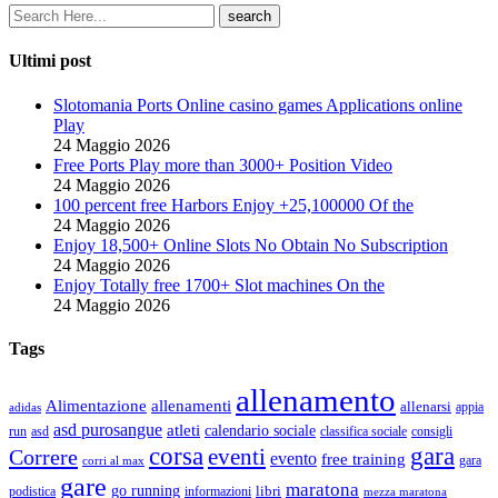
Ultimi post
Slotomania Ports Online casino games Applications online
Play
24 Maggio 2026
Free Ports Play more than 3000+ Position Video
24 Maggio 2026
100 percent free Harbors Enjoy +25,100000 Of the
24 Maggio 2026
Enjoy 18,500+ Online Slots No Obtain No Subscription
24 Maggio 2026
Enjoy Totally free 1700+ Slot machines On the
24 Maggio 2026
Tags
allenamento
Alimentazione
allenamenti
allenarsi
appia
adidas
asd purosangue
atleti
calendario sociale
run
asd
classifica sociale
consigli
corsa
gara
eventi
Correre
evento
free training
gara
corri al max
gare
maratona
go running
libri
podistica
informazioni
mezza maratona