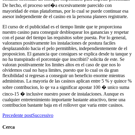
De hecho, el proceso seri�a excesivamente parecido con
mayoridad de estas plataformas, por lo cual se puede continuar esa
asesor independiente de el casino en la persona planees registrarte.
El curso de el publicidad es el tiempo limite que te proporciona
nuestro casino para conseguir desbloquear los ganancias y respetar
con el pasar del tiempo las requisitos sobre puesta. Por lo general,
valoramos positivamente los instalaciones de postura faciles
desplazandolo hacia el pelo permitibles, independientemente de el
proposicion. El ganancia que consigues se explica desde tu tanque y
no ha transpirado el porcentaje que inscribiri? solicita de este. Se
valoran positivamente los limites altos en el caso de que nos lo
olvidemos cual no haya limites, puesto que lo cual os da gran
flexibilidad si regresas a conseguir un beneficio enorme mientras
administras. La mayoria de las casinos aplican entre 5 % y quince %
sobre contribucion, lo qe va a significar apostar 100 � unico suma
cinco-15 � inclusive nuestro posee de instalaciones. Aunque es
cualquier entretenimiento importante bastante atractivo, tiene una
contribucion bastante baja en el rollover que varia entre casinos.
Precedente post
Successivo
Cerca