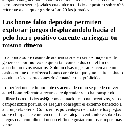
pero poseen seguir joviales cualquier requisito de postura sobre x35
referente a cualquier grado sobre 20 las jornadas.
Los bonos falto deposito permiten
explorar juegos desplazandolo hacia el
pelo lucro positivo carente arriesgar tu
mismo dinero
Los bonos sobre casino de audiencia suelen ser los mayormente
generosos por motivo de que estan concebidos con el fin de
absorber nuevos usuarios. Solo precisas registrarte acerca de un
casino online que ofrezca bonos carente tanque y no ha transpirado
continuar las instrucciones de demandar una publicidad.
Lo perfectamente importante es acerca de como se puede convertir
aquel bono referente a recursos realprender y no ha transpirado
utilizar las requisitos asi� como situaciones para incentivos, y los
campos sobre postura, os asegura conseguir el extremo beneficio a
al completo oferta. Conocer los porcentajes de cuota de los juegos
sobre chiripa suele incrementar tu estrategia, centrandote sobre las
juegos cual cumplimentan con el fin de gustar con los campos mas
veloz.