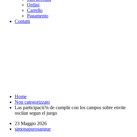
Ordini
Carrello
Pagamento
Contatti
Las participacii?n de cumplir
con los campos sobre envite
oscilan segun el juego -
Purosangue Athletics Club -
Squadra Running Roma
Home
Non categorizzato
Las participacii?n de cumplir con los campos sobre envite
oscilan segun el juego
23 Maggio 2026
simonapurosangue