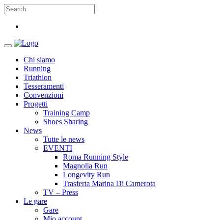
Chi siamo
Running
Triathlon
Tesseramenti
Convenzioni
Progetti
Training Camp
Shoes Sharing
News
Tutte le news
EVENTI
Roma Running Style
Magnolia Run
Longevity Run
Trasferta Marina Di Camerota
TV – Press
Le gare
Gare
Mio account