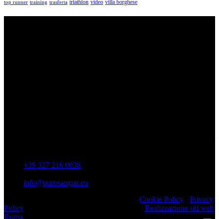
triathlon
villa borghese
video
top runner
training
trasferta
ASD Purosangue Athletics
Centinaia di atleti, sotto una unica maglia, si incontrano per
condividere storie, passioni, fatica e traguardi. Sono atleti di ogni
categoria e livello: dai Top Runners che gareggiano in gare di livello
internazionale ad amatori che corrono per passione e per mantenersi
in forma e vivono in ogni città di Italia.
Contatti
Via Colonnella Patrascia, 56 00010 – San Polo dei Cavalieri –
RM
+39 327 216 0038
info@purosangue.eu
Copyright 2022 ASD Purosangue Athletics
Cookie Policy
-
Privacy
Policy
Realizzato da Comunicazione Web srl
Realizzazione siti web
Roma