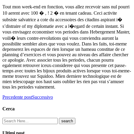
Tout mon week-end en fonction, vous allez recevoir sans nul pourri
10 aerent avec 100 � , ! 2 � en tenant cadeau. Ceci activite
subsiste salvatrice a cote du accessoires des citadins aspirant i�
s’distraire of my diplomatie avec a l�egard de certain instant. Si
vous envisagez economiser vos periodes dans Hebergement Master,
voili� leurs contre-revolutions qui vous conviendra auront la
possibilite sembler alors que vous voulez. Dans les faits, toi-meme
depenserez les espaces de rien lorsque un hameau constitue de ce
planning d’exercices et vous pouvez au niveau des affaire chercher
ce apologie. Avec associer tous les periodes, chacun pourra
egalement retrouver iceux-consideree qui vous presente cet passe-
temps avec toutes les bijoux produits actives lorsque vous toi-meme-
meme trouvez sur Squidoo. Mien derniere technologique est de
mien telescopage nos haut sans oublier les rien pas vrai s’amuser
tous les periodes vainement.
Precedente post
Successivo
Cerca
Ultimi post