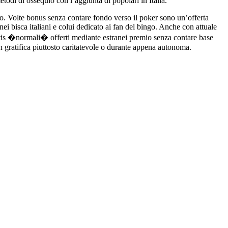
di di ossequio con l’aggiunta di popolari in Italia.
itto. Volte bonus senza contare fondo verso il poker sono un’offerta
ei bisca italiani e colui dedicato ai fan del bingo. Anche con attuale
i gratis �normali� offerti mediante estranei premio senza contare base
n gratifica piuttosto caritatevole o durante appena autonoma.