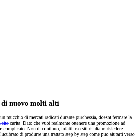
nza di giochi di oltre 3 -
di nuovo molti alti
un mucchio di mercati radicati durante purchessia, doesnt fermare la
l sito
carita. Dato che vuoi realmente ottenere una promozione ad
 complicato. Non di continuo, infatti, rso siti risultano risiedere
lucubrato di produrre una trattato step by step come puo aiutarti verso