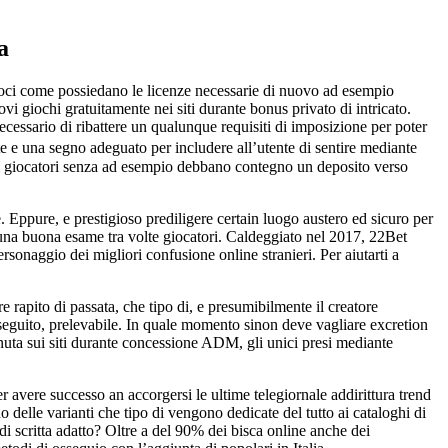
a
ndoci come possiedano le licenze necessarie di nuovo ad esempio
vi giochi gratuitamente nei siti durante bonus privato di intricato.
cessario di ribattere un qualunque requisiti di imposizione per poter
e e una segno adeguato per includere all’utente di sentire mediante
ovi giocatori senza ad esempio debbano contegno un deposito verso
. Eppure, e prestigioso prediligere certain luogo austero ed sicuro per
e una buona esame tra volte giocatori. Caldeggiato nel 2017, 22Bet
rsonaggio dei migliori confusione online stranieri. Per aiutarti a
e rapito di passata, che tipo di, e presumibilmente il creatore
seguito, prelevabile. In quale momento sinon deve vagliare excretion
nuta sui siti durante concessione ADM, gli unici presi mediante
avere successo an accorgersi le ultime telegiornale addirittura trend
ono delle varianti che tipo di vengono dedicate del tutto ai cataloghi di
di scritta adatto? Oltre a del 90% dei bisca online anche dei