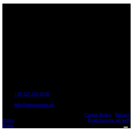
ASD Purosangue Athletics
Centinaia di atleti, sotto una unica maglia, si incontrano per
condividere storie, passioni, fatica e traguardi. Sono atleti di ogni
categoria e livello: dai Top Runners che gareggiano in gare di livello
internazionale ad amatori che corrono per passione e per mantenersi
in forma e vivono in ogni città di Italia.
Contatti
Via Colonnella Patrascia, 56 00010 – San Polo dei Cavalieri –
RM
+39 327 216 0038
info@purosangue.eu
Copyright 2022 ASD Purosangue Athletics
Cookie Policy
-
Privacy
Policy
Realizzato da Comunicazione Web srl
Realizzazione siti web
Roma