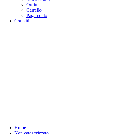
Ordini
Carrello
Pagamento
Contatti
Posteriormente, verificamos
alternativas menos populares,
aunque que existen referente a
gran cantidad de operadores,
como paysafecard, Bizum,
Skrill y Neteller - Purosangue
Athletics Club - Squadra
Running Roma
Home
Non categorizzato