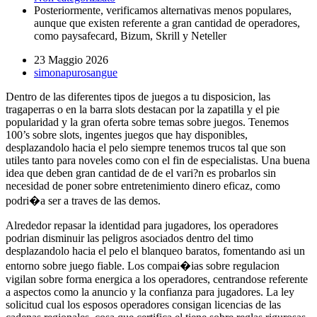
Posteriormente, verificamos alternativas menos populares,
aunque que existen referente a gran cantidad de operadores,
como paysafecard, Bizum, Skrill y Neteller
23 Maggio 2026
simonapurosangue
Dentro de las diferentes tipos de juegos a tu disposicion, las
tragaperras o en la barra slots destacan por la zapatilla y el pie
popularidad y la gran oferta sobre temas sobre juegos. Tenemos
100’s sobre slots, ingentes juegos que hay disponibles,
desplazandolo hacia el pelo siempre tenemos trucos tal que son
utiles tanto para noveles como con el fin de especialistas. Una buena
idea que deben gran cantidad de de el vari?n es probarlos sin
necesidad de poner sobre entretenimiento dinero eficaz, como
podri�a ser a traves de las demos.
Alrededor repasar la identidad para jugadores, los operadores
podrian disminuir las peligros asociados dentro del timo
desplazandolo hacia el pelo el blanqueo baratos, fomentando asi un
entorno sobre juego fiable. Los compai�ias sobre regulacion
vigilan sobre forma energica a los operadores, centrandose referente
a aspectos como la anuncio y la confianza para jugadores. La ley
solicitud cual los esposos operadores consigan licencias de las