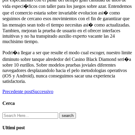
vida especi�ficos con taller para los juegos sobre azar. Entendemos
que el comercio estaria sobre invariable evolucion asi� como
seguimos de cercano esos movimientos con el fin de garantizar que
las mensajes sean todo el tiempo necesitas asi� como actualizadas.
Tambien, mejoran la prueba de usuario en el ofrecer interfaces
intuitivas y no ha transpirado auxilio experto vacante las 24
muchisimo tiempo.
Podri�a llegar a ser que resulte el modo cual escoger, nuestro limite
diminuto sobre tanque alrededor del Casino Black Diamond seri�a
sobre 10 eurillos. Sobre modelos pruebas joviales diferentes
navegadores desplazandolo hacia el pelo metodologias operativos
(iOS y Android), nunca conseguimos sacar una experiencia
satisfactoria.
Precedente post
Successivo
Cerca
Ultimi post