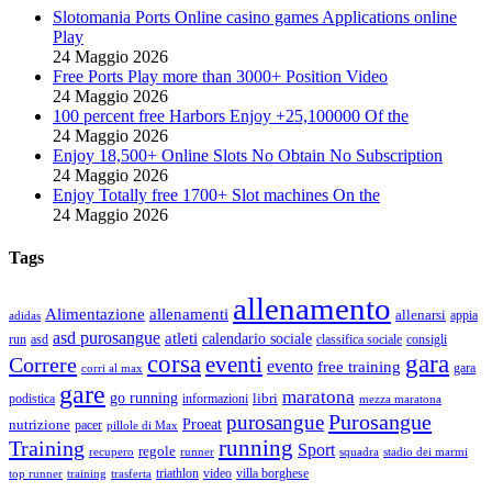
Slotomania Ports Online casino games Applications online
Play
24 Maggio 2026
Free Ports Play more than 3000+ Position Video
24 Maggio 2026
100 percent free Harbors Enjoy +25,100000 Of the
24 Maggio 2026
Enjoy 18,500+ Online Slots No Obtain No Subscription
24 Maggio 2026
Enjoy Totally free 1700+ Slot machines On the
24 Maggio 2026
Tags
allenamento
Alimentazione
allenamenti
allenarsi
appia
adidas
asd purosangue
atleti
calendario sociale
run
asd
classifica sociale
consigli
corsa
gara
eventi
Correre
evento
free training
gara
corri al max
gare
maratona
go running
libri
podistica
informazioni
mezza maratona
Purosangue
purosangue
Proeat
nutrizione
pacer
pillole di Max
running
Training
Sport
regole
recupero
runner
squadra
stadio dei marmi
triathlon
villa borghese
video
top runner
training
trasferta