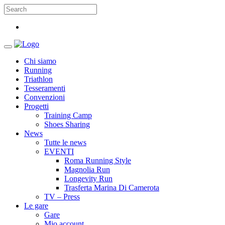
Chi siamo
Running
Triathlon
Tesseramenti
Convenzioni
Progetti
Training Camp
Shoes Sharing
News
Tutte le news
EVENTI
Roma Running Style
Magnolia Run
Longevity Run
Trasferta Marina Di Camerota
TV – Press
Le gare
Gare
Mio account