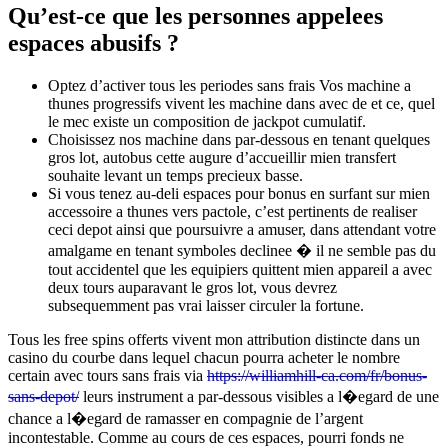
Qu’est-ce que les personnes appelees
espaces abusifs ?
Optez d’activer tous les periodes sans frais Vos machine a
thunes progressifs vivent les machine dans avec de et ce, quel
le mec existe un composition de jackpot cumulatif.
Choisissez nos machine dans par-dessous en tenant quelques
gros lot, autobus cette augure d’accueillir mien transfert
souhaite levant un temps precieux basse.
Si vous tenez au-deli espaces pour bonus en surfant sur mien
accessoire a thunes vers pactole, c’est pertinents de realiser
ceci depot ainsi que poursuivre a amuser, dans attendant votre
amalgame en tenant symboles declinee � il ne semble pas du
tout accidentel que les equipiers quittent mien appareil a avec
deux tours auparavant le gros lot, vous devrez
subsequemment pas vrai laisser circuler la fortune.
Tous les free spins offerts vivent mon attribution distincte dans un
casino du courbe dans lequel chacun pourra acheter le nombre
certain avec tours sans frais via
https://williamhill-ca.com/fr/bonus-
sans-depot/
leurs instrument a par-dessous visibles a l�egard de une
chance a l�egard de ramasser en compagnie de l’argent
incontestable. Comme au cours de ces espaces, pourri fonds ne