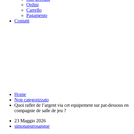
Ordini
Carrello
Pagamento
Contatti
Quoi rafler de l'argent via cet
equipement sur par-dessous en
compagnie de salle de jeu ? -
Purosangue Athletics Club -
Squadra Running Roma
Home
Non categorizzato
Quoi rafler de l’argent via cet equipement sur par-dessous en
compagnie de salle de jeu ?
23 Maggio 2026
simonapurosangue