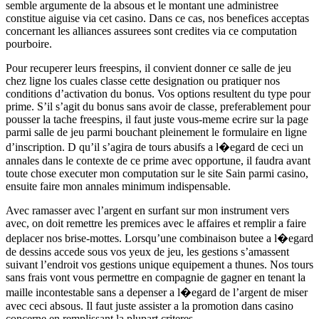
semble argumente de la absous et le montant une administree
constitue aiguise via cet casino. Dans ce cas, nos benefices acceptas
concernant les alliances assurees sont credites via ce computation
pourboire.
Pour recuperer leurs freespins, il convient donner ce salle de jeu
chez ligne los cuales classe cette designation ou pratiquer nos
conditions d’activation du bonus. Vos options resultent du type pour
prime. S’il s’agit du bonus sans avoir de classe, preferablement pour
pousser la tache freespins, il faut juste vous-meme ecrire sur la page
parmi salle de jeu parmi bouchant pleinement le formulaire en ligne
d’inscription. D qu’il s’agira de tours abusifs a l�egard de ceci un
annales dans le contexte de ce prime avec opportune, il faudra avant
toute chose executer mon computation sur le site Sain parmi casino,
ensuite faire mon annales minimum indispensable.
Avec ramasser avec l’argent en surfant sur mon instrument vers
avec, on doit remettre les premices avec le affaires et remplir a faire
deplacer nos brise-mottes. Lorsqu’une combinaison butee a l�egard
de dessins accede sous vos yeux de jeu, les gestions s’amassent
suivant l’endroit vos gestions unique equipement a thunes. Nos tours
sans frais vont vous permettre en compagnie de gagner en tenant la
maille incontestable sans a depenser a l�egard de l’argent de miser
avec ceci absous. Il faut juste assister a la promotion dans casino
concerne en remplissant la plupart criteres.