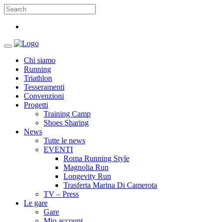
Chi siamo
Running
Triathlon
Tesseramenti
Convenzioni
Progetti
Training Camp
Shoes Sharing
News
Tutte le news
EVENTI
Roma Running Style
Magnolia Run
Longevity Run
Trasferta Marina Di Camerota
TV – Press
Le gare
Gare
Mio account