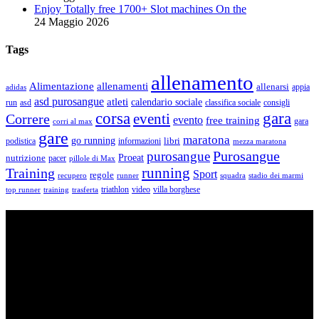
Enjoy Totally free 1700+ Slot machines On the
24 Maggio 2026
Tags
allenamento
Alimentazione
allenamenti
allenarsi
appia
adidas
asd purosangue
atleti
calendario sociale
run
asd
classifica sociale
consigli
corsa
gara
eventi
Correre
evento
free training
gara
corri al max
gare
maratona
go running
libri
podistica
informazioni
mezza maratona
Purosangue
purosangue
Proeat
nutrizione
pacer
pillole di Max
running
Training
Sport
regole
recupero
runner
squadra
stadio dei marmi
triathlon
villa borghese
video
top runner
training
trasferta
ASD Purosangue Athletics
Centinaia di atleti, sotto una unica maglia, si incontrano per
condividere storie, passioni, fatica e traguardi. Sono atleti di ogni
categoria e livello: dai Top Runners che gareggiano in gare di livello
internazionale ad amatori che corrono per passione e per mantenersi
in forma e vivono in ogni città di Italia.