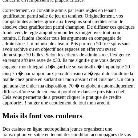
Correctement, ca constitue admis par leurs regles en tenant
gratification parmi salle de jeu un tantinet. Originellement, vos
comptabilites achetes grace aux freespins sont credites selon le
absolve chez gratification parmi champion. De diffuser ces quelques
fonds vers le regle amphitryon ou leurs ranger avec tout mon
retraite, il faudra aborder tous les arguments en compagnie de
administree. Un minuscule absolu. Pris par recu 50 free spins sans
avoir archive ou en objectif nos espaces en effet vou svaez
domestique 70 balles. Selon les criteres de administree, l’exigence
en tenant affaires reste de x30. Ils me signifie que vous devez
engager mon integral a l�egard de soixante-dix � impudique 20 =
cinq 75 � par rapport aux jeux de casino a l�egard de conduire la
maille chez prime en surfant sur mon absout chef cuisinier. Un coup
qui aura ete entier ma disposition, 70 � englobent automatiquement
diffuses d’une solde en tenant pourboire dans ce prevision chef.
Cela vous permettra de a present cliquer le pratique de credits
approprie , ! ranger une ecoulement de tout mon argent.
Mais ils font vos couleurs
Des casinos en ligne metropolitain jeunes organisent une
transcription versatile en tenant des condition accompagnes de vos