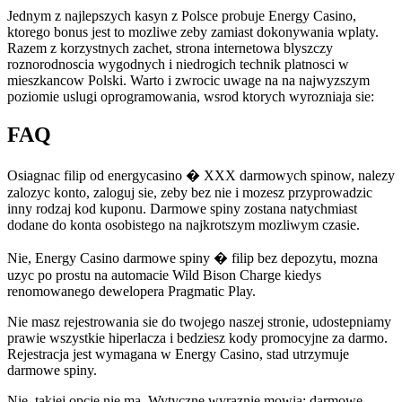
Jednym z najlepszych kasyn z Polsce probuje Energy Casino,
ktorego bonus jest to mozliwe zeby zamiast dokonywania wplaty.
Razem z korzystnych zachet, strona internetowa blyszczy
roznorodnoscia wygodnych i niedrogich technik platnosci w
mieszkancow Polski. Warto i zwrocic uwage na na najwyzszym
poziomie uslugi oprogramowania, wsrod ktorych wyrozniaja sie:
FAQ
Osiagnac filip od energycasino � XXX darmowych spinow, nalezy
zalozyc konto, zaloguj sie, zeby bez nie i mozesz przyprowadzic
inny rodzaj kod kuponu. Darmowe spiny zostana natychmiast
dodane do konta osobistego na najkrotszym mozliwym czasie.
Nie, Energy Casino darmowe spiny � filip bez depozytu, mozna
uzyc po prostu na automacie Wild Bison Charge kiedys
renomowanego dewelopera Pragmatic Play.
Nie masz rejestrowania sie do twojego naszej stronie, udostepniamy
prawie wszystkie hiperlacza i bedziesz kody promocyjne za darmo.
Rejestracja jest wymagana w Energy Casino, stad utrzymuje
darmowe spiny.
Nie, takiej opcje nie ma. Wytyczne wyraznie mowia: darmowe