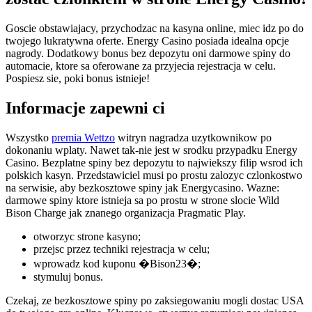
Goscie obstawiajacy, przychodzac na kasyna online, miec idz po do
twojego lukratywna oferte. Energy Casino posiada idealna opcje
nagrody. Dodatkowy bonus bez depozytu oni darmowe spiny do
automacie, ktore sa oferowane za przyjecia rejestracja w celu.
Pospiesz sie, poki bonus istnieje!
Informacje zapewni ci
Wszystko
premia Wettzo
witryn nagradza uzytkownikow po
dokonaniu wplaty. Nawet tak-nie jest w srodku przypadku Energy
Casino. Bezplatne spiny bez depozytu to najwiekszy filip wsrod ich
polskich kasyn. Przedstawiciel musi po prostu zalozyc czlonkostwo
na serwisie, aby bezkosztowe spiny jak Energycasino. Wazne:
darmowe spiny ktore istnieja sa po prostu w strone slocie Wild
Bison Charge jak znanego organizacja Pragmatic Play.
otworzyc strone kasyno;
przejsc przez techniki rejestracja w celu;
wprowadz kod kuponu �Bison23�;
stymuluj bonus.
Czekaj, ze bezkosztowe spiny po zaksiegowaniu mogli dostac USA