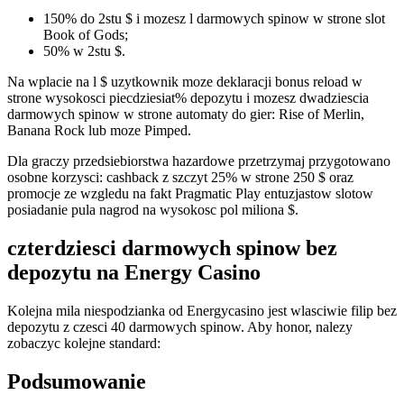
150% do 2stu $ i mozesz l darmowych spinow w strone slot
Book of Gods;
50% w 2stu $.
Na wplacie na l $ uzytkownik moze deklaracji bonus reload w
strone wysokosci piecdziesiat% depozytu i mozesz dwadziescia
darmowych spinow w strone automaty do gier: Rise of Merlin,
Banana Rock lub moze Pimped.
Dla graczy przedsiebiorstwa hazardowe przetrzymaj przygotowano
osobne korzysci: cashback z szczyt 25% w strone 250 $ oraz
promocje ze wzgledu na fakt Pragmatic Play entuzjastow slotow
posiadanie pula nagrod na wysokosc pol miliona $.
czterdziesci darmowych spinow bez
depozytu na Energy Casino
Kolejna mila niespodzianka od Energycasino jest wlasciwie filip bez
depozytu z czesci 40 darmowych spinow. Aby honor, nalezy
zobaczyc kolejne standard:
Podsumowanie