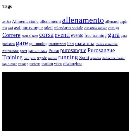
Tags
allenamento
Alimentazione
allenamenti
allenarsi
appia
adidas
asd purosangue
atleti
calendario sociale
run
asd
classifica sociale
consigli
corsa
gara
eventi
Correre
evento
free training
gara
corri al max
gare
maratona
go running
libri
podistica
informazioni
mezza maratona
Purosangue
purosangue
Proeat
nutrizione
pacer
pillole di Max
running
Training
Sport
regole
recupero
runner
squadra
stadio dei marmi
triathlon
villa borghese
video
top runner
training
trasferta
ASD Purosangue Athletics
Centinaia di atleti, sotto una unica maglia, si incontrano per
condividere storie, passioni, fatica e traguardi. Sono atleti di ogni
categoria e livello: dai Top Runners che gareggiano in gare di livello
internazionale ad amatori che corrono per passione e per mantenersi
in forma e vivono in ogni città di Italia.
Contatti