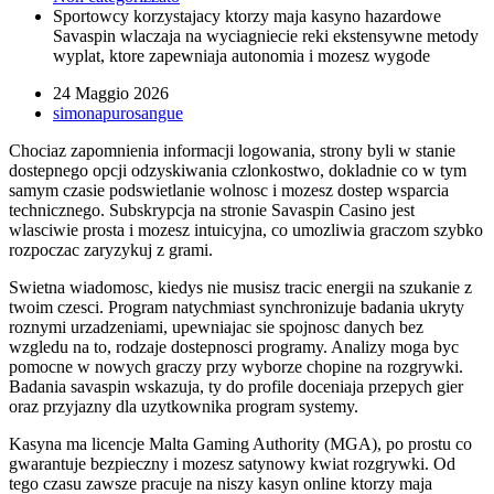
Sportowcy korzystajacy ktorzy maja kasyno hazardowe
Savaspin wlaczaja na wyciagniecie reki ekstensywne metody
wyplat, ktore zapewniaja autonomia i mozesz wygode
24 Maggio 2026
simonapurosangue
Chociaz zapomnienia informacji logowania, strony byli w stanie
dostepnego opcji odzyskiwania czlonkostwo, dokladnie co w tym
samym czasie podswietlanie wolnosc i mozesz dostep wsparcia
technicznego. Subskrypcja na stronie Savaspin Casino jest
wlasciwie prosta i mozesz intuicyjna, co umozliwia graczom szybko
rozpoczac zaryzykuj z grami.
Swietna wiadomosc, kiedys nie musisz tracic energii na szukanie z
twoim czesci. Program natychmiast synchronizuje badania ukryty
roznymi urzadzeniami, upewniajac sie spojnosc danych bez
wzgledu na to, rodzaje dostepnosci programy. Analizy moga byc
pomocne w nowych graczy przy wyborze chopine na rozgrywki.
Badania savaspin wskazuja, ty do profile doceniaja przepych gier
oraz przyjazny dla uzytkownika program systemy.
Kasyna ma licencje Malta Gaming Authority (MGA), po prostu co
gwarantuje bezpieczny i mozesz satynowy kwiat rozgrywki. Od
tego czasu zawsze pracuje na niszy kasyn online ktorzy maja