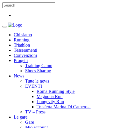
Chi siamo
Running
Triathlon
Tesseramenti
Convenzioni
Progetti
Training Camp
Shoes Sharing
News
Tutte le news
EVENTI
Roma Running Style
Magnolia Run
Longevity Run
Trasferta Marina Di Camerota
TV – Press
Le gare
Gare
Mio account