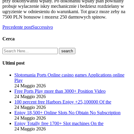
przy dokonywaniu wplaty. Po dokonaniu wplaty plan powitalny
probuje wylaczenie iskry mechanicznie i bedziesz rozdzielany w
ugryzienie w odniesieniu do warunkami. Tot gracz moze zeby na
7500 PLN bonusow i mozesz 250 darmowych spinow.
Precedente post
Successivo
Cerca
Ultimi post
Slotomania Ports Online casino games Applications online
Play
24 Maggio 2026
Free Ports Play more than 3000+ Position Video
24 Maggio 2026
100 percent free Harbors Enjoy +25,100000 Of the
24 Maggio 2026
Enjoy 18,500+ Online Slots No Obtain No Subscription
24 Maggio 2026
Enjoy Totally free 1700+ Slot machines On the
24 Maggio 2026