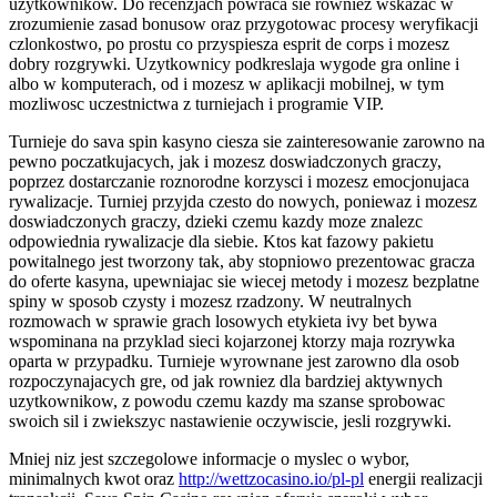
uzytkownikow. Do recenzjach powraca sie rowniez wskazac w
zrozumienie zasad bonusow oraz przygotowac procesy weryfikacji
czlonkostwo, po prostu co przyspiesza esprit de corps i mozesz
dobry rozgrywki. Uzytkownicy podkreslaja wygode gra online i
albo w komputerach, od i mozesz w aplikacji mobilnej, w tym
mozliwosc uczestnictwa z turniejach i programie VIP.
Turnieje do sava spin kasyno ciesza sie zainteresowanie zarowno na
pewno poczatkujacych, jak i mozesz doswiadczonych graczy,
poprzez dostarczanie roznorodne korzysci i mozesz emocjonujaca
rywalizacje. Turniej przyjda czesto do nowych, poniewaz i mozesz
doswiadczonych graczy, dzieki czemu kazdy moze znalezc
odpowiednia rywalizacje dla siebie. Ktos kat fazowy pakietu
powitalnego jest tworzony tak, aby stopniowo prezentowac gracza
do oferte kasyna, upewniajac sie wiecej metody i mozesz bezplatne
spiny w sposob czysty i mozesz rzadzony. W neutralnych
rozmowach w sprawie grach losowych etykieta ivy bet bywa
wspominana na przyklad sieci kojarzonej ktorzy maja rozrywka
oparta w przypadku. Turnieje wyrownane jest zarowno dla osob
rozpoczynajacych gre, od jak rowniez dla bardziej aktywnych
uzytkownikow, z powodu czemu kazdy ma szanse sprobowac
swoich sil i zwiekszyc nastawienie oczywiscie, jesli rozgrywki.
Mniej niz jest szczegolowe informacje o myslec o wybor,
minimalnych kwot oraz
http://wettzocasino.io/pl-pl
energii realizacji