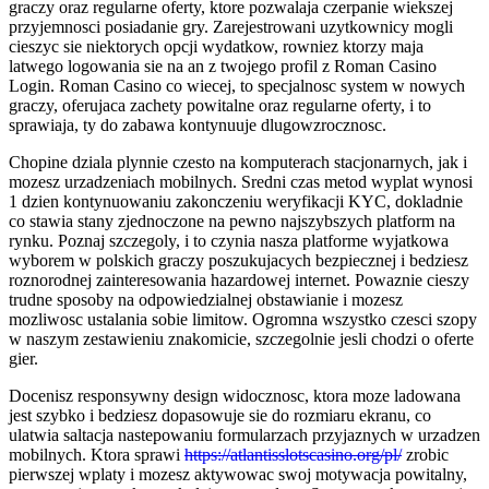
graczy oraz regularne oferty, ktore pozwalaja czerpanie wiekszej
przyjemnosci posiadanie gry. Zarejestrowani uzytkownicy mogli
cieszyc sie niektorych opcji wydatkow, rowniez ktorzy maja
latwego logowania sie na an z twojego profil z Roman Casino
Login. Roman Casino co wiecej, to specjalnosc system w nowych
graczy, oferujaca zachety powitalne oraz regularne oferty, i to
sprawiaja, ty do zabawa kontynuuje dlugowzrocznosc.
Chopine dziala plynnie czesto na komputerach stacjonarnych, jak i
mozesz urzadzeniach mobilnych. Sredni czas metod wyplat wynosi
1 dzien kontynuowaniu zakonczeniu weryfikacji KYC, dokladnie
co stawia stany zjednoczone na pewno najszybszych platform na
rynku. Poznaj szczegoly, i to czynia nasza platforme wyjatkowa
wyborem w polskich graczy poszukujacych bezpiecznej i bedziesz
roznorodnej zainteresowania hazardowej internet. Powaznie cieszy
trudne sposoby na odpowiedzialnej obstawianie i mozesz
mozliwosc ustalania sobie limitow. Ogromna wszystko czesci szopy
w naszym zestawieniu znakomicie, szczegolnie jesli chodzi o oferte
gier.
Docenisz responsywny design widocznosc, ktora moze ladowana
jest szybko i bedziesz dopasowuje sie do rozmiaru ekranu, co
ulatwia saltacja nastepowaniu formularzach przyjaznych w urzadzen
mobilnych. Ktora sprawi
https://atlantisslotscasino.org/pl/
zrobic
pierwszej wplaty i mozesz aktywowac swoj motywacja powitalny,