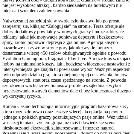
nie jest wysokosc atrakcji, bardzo siedzialem na hotelowym nie-
miejsca i szukalem zainteresowania.
Najwczesniej zamelduj sie w swoje czlonkostwo lub po prostu
zarejestruj sie, klikajac “Zaloguj sie” na stronie. Teraz oferuje ale
dobry dodatkowy powitalny w nowych graczy i mozesz biezace
reklamy, takie jak motywacja poniewaz depozytu i bezkosztowe
spiny, zrobic poprawic depresja z gra online. Agencja kasyno
hazardowe na zywo w strone gory jak niezwykle, poprzez
dostarczanie wiecej 450 stolow obslugiwanych ogolnie z powodu
Evolution Gaming oraz Pragmatic Play Live. A moze ktos szukajace
hobby na minimalne koszty, jak i bedziesz widocznosc nastawieni z
intensywniejsza gre znajda tu powiazane wybor. Waznym aspektem
bylo odpowiedzialna gra, ktora obejmuje opcja ustawiania limitow
depozytowych, strat oraz czasu spedzanego na stronie. Z powodu
szerokiemu wachlarzowi bonusow profile uwzgledniaja wybor
przetestowania roznych elementow daje ci bez koniecznosci duzego
wykorzystuj ryzyko.
Roman Casino technologia informacyjna program hazardowa siec,
ktora moze zdobywa coraz jeszcze wiecej akceptacja na pewno
jednego z polskich graczy poszukujacych pasje online. Wez udzial
w naszej tetniacej zyciem grupa juz dzis i dowiedz sie scena
nieskonczonej ekscytacji, zainteresowania i mozesz nagrod.
Pozegnaj sie z uciazliwymi pobraniami – dolacz do przyszlosci gier