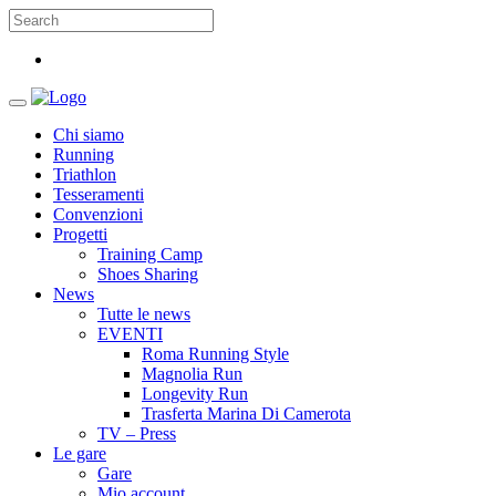
Chi siamo
Running
Triathlon
Tesseramenti
Convenzioni
Progetti
Training Camp
Shoes Sharing
News
Tutte le news
EVENTI
Roma Running Style
Magnolia Run
Longevity Run
Trasferta Marina Di Camerota
TV – Press
Le gare
Gare
Mio account