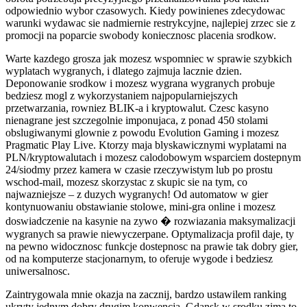
odpowiednio wybor czasowych. Kiedy powinienes zdecydowac
warunki wydawac sie nadmiernie restrykcyjne, najlepiej zrzec sie z
promocji na poparcie swobody koniecznosc placenia srodkow.
Warte kazdego grosza jak mozesz wspomniec w sprawie szybkich
wyplatach wygranych, i dlatego zajmuja lacznie dzien.
Deponowanie srodkow i mozesz wygrana wygranych probuje
bedziesz mogl z wykorzystaniem najpopularniejszych
przetwarzania, rowniez BLIK-a i kryptowalut. Czesc kasyno
nienagrane jest szczegolnie imponujaca, z ponad 450 stolami
obslugiwanymi glownie z powodu Evolution Gaming i mozesz
Pragmatic Play Live. Ktorzy maja blyskawicznymi wyplatami na
PLN/kryptowalutach i mozesz calodobowym wsparciem dostepnym
24/siodmy przez kamera w czasie rzeczywistym lub po prostu
wschod-mail, mozesz skorzystac z skupic sie na tym, co
najwazniejsze – z duzych wygranych! Od automatow w gier
kontynuowaniu obstawianie stolowe, mini-gra online i mozesz
doswiadczenie na kasynie na zywo � rozwiazania maksymalizacji
wygranych sa prawie niewyczerpane. Optymalizacja profil daje, ty
na pewno widocznosc funkcje dostepnosc na prawie tak dobry gier,
od na komputerze stacjonarnym, to oferuje wygode i bedziesz
uniwersalnosc.
Zaintrygowala mnie okazja na zacznij, bardzo ustawilem ranking
ukryty jednym dobry drugim konwencja. Gdansk w srodku zima to