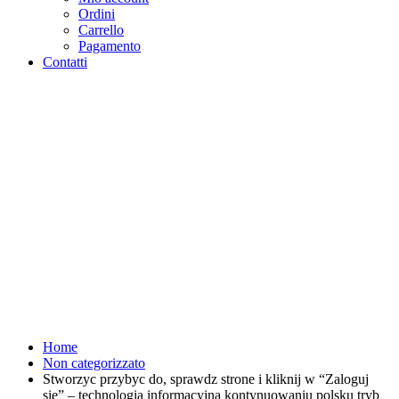
Ordini
Carrello
Pagamento
Contatti
Stworzyc przybyc do, sprawdz
strone i kliknij w "Zaloguj sie"
- technologia informacyjna
kontynuowaniu polsku tryb
"Sign up" - Purosangue
Athletics Club - Squadra
Running Roma
Home
Non categorizzato
Stworzyc przybyc do, sprawdz strone i kliknij w “Zaloguj
sie” – technologia informacyjna kontynuowaniu polsku tryb