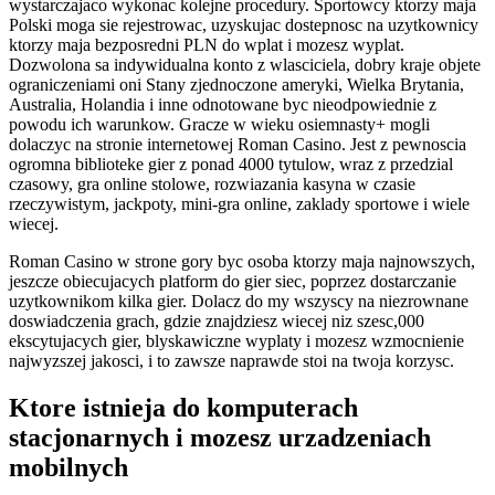
wystarczajaco wykonac kolejne procedury. Sportowcy ktorzy maja
Polski moga sie rejestrowac, uzyskujac dostepnosc na uzytkownicy
ktorzy maja bezposredni PLN do wplat i mozesz wyplat.
Dozwolona sa indywidualna konto z wlasciciela, dobry kraje objete
ograniczeniami oni Stany zjednoczone ameryki, Wielka Brytania,
Australia, Holandia i inne odnotowane byc nieodpowiednie z
powodu ich warunkow. Gracze w wieku osiemnasty+ mogli
dolaczyc na stronie internetowej Roman Casino. Jest z pewnoscia
ogromna biblioteke gier z ponad 4000 tytulow, wraz z przedzial
czasowy, gra online stolowe, rozwiazania kasyna w czasie
rzeczywistym, jackpoty, mini-gra online, zaklady sportowe i wiele
wiecej.
Roman Casino w strone gory byc osoba ktorzy maja najnowszych,
jeszcze obiecujacych platform do gier siec, poprzez dostarczanie
uzytkownikom kilka gier. Dolacz do my wszyscy na niezrownane
doswiadczenia grach, gdzie znajdziesz wiecej niz szesc,000
ekscytujacych gier, blyskawiczne wyplaty i mozesz wzmocnienie
najwyzszej jakosci, i to zawsze naprawde stoi na twoja korzysc.
Ktore istnieja do komputerach
stacjonarnych i mozesz urzadzeniach
mobilnych