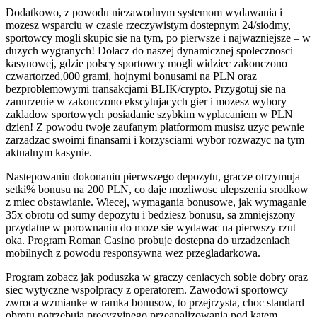
Dodatkowo, z powodu niezawodnym systemom wydawania i
mozesz wsparciu w czasie rzeczywistym dostepnym 24/siodmy,
sportowcy mogli skupic sie na tym, po pierwsze i najwazniejsze – w
duzych wygranych! Dolacz do naszej dynamicznej spolecznosci
kasynowej, gdzie polscy sportowcy mogli widziec zakonczono
czwartorzed,000 grami, hojnymi bonusami na PLN oraz
bezproblemowymi transakcjami BLIK/crypto. Przygotuj sie na
zanurzenie w zakonczono ekscytujacych gier i mozesz wybory
zakladow sportowych posiadanie szybkim wyplacaniem w PLN
dzien! Z powodu twoje zaufanym platformom musisz uzyc pewnie
zarzadzac swoimi finansami i korzysciami wybor rozwazyc na tym
aktualnym kasynie.
Nastepowaniu dokonaniu pierwszego depozytu, gracze otrzymuja
setki% bonusu na 200 PLN, co daje mozliwosc ulepszenia srodkow
z miec obstawianie. Wiecej, wymagania bonusowe, jak wymaganie
35x obrotu od sumy depozytu i bedziesz bonusu, sa zmniejszony
przydatne w porownaniu do moze sie wydawac na pierwszy rzut
oka. Program Roman Casino probuje dostepna do urzadzeniach
mobilnych z powodu responsywna wez przegladarkowa.
Program zobacz jak poduszka w graczy ceniacych sobie dobry oraz
siec wytyczne wspolpracy z operatorem. Zawodowi sportowcy
zwroca wzmianke w ramka bonusow, to przejrzysta, choc standard
obrotu potrzebuja precyzyjnego przeanalizowania pod katem