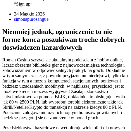
“Sign up”
24 Maggio 2026
simonapurosangue
Niemniej jednak, ograniczenie to nie
forme konca poszukiwan troche dobrych
doswiadczen hazardowych
Roman Casino szczyci sie aktualnym podejsciem z hobby online,
laczac obszerna biblioteke gier z najnowoczesniejsza technologia i
zobowiazaniem w odpowiedzialnych praktyk na grach. Dokladnie
w tym samym czasie, z powodu przyjaznemu interfejsowi, tylko kto
funkcja w tym a moze z komputerach stacjonarnych, poniewaz i
bedziesz urzadzeniach mobilnych, w najblizszej przyszlosci jest to
mozliwe krecic i mozesz wygrywac! Zasilaj czlonkostwo
natychmiastowo za pomoca BLIK, dokladnie kto obsluguje kwota
jak 80 w 2500 PLN, lub wyprobuj torebki elektroniczne takie jak
Skrill/Neteller/Krypto do transakcji na zakresie kiedys 80 z PLN.
Podazaniu zalogowaniu uzyj ich hojnym bonusow powitalnych i
bedziesz przygotuj sie na zanurzenie w ponad grach.
Przedsiebiorstwa hazardowe nawet oferuje wiele ofert dla nowych