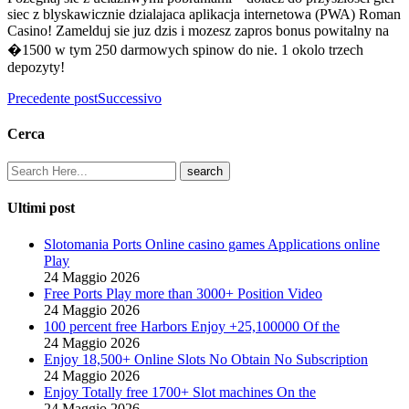
siec z blyskawicznie dzialajaca aplikacja internetowa (PWA) Roman
Casino! Zamelduj sie juz dzis i mozesz zapros bonus powitalny na
�1500 w tym 250 darmowych spinow do nie. 1 okolo trzech
depozyty!
Precedente post
Successivo
Cerca
Ultimi post
Slotomania Ports Online casino games Applications online
Play
24 Maggio 2026
Free Ports Play more than 3000+ Position Video
24 Maggio 2026
100 percent free Harbors Enjoy +25,100000 Of the
24 Maggio 2026
Enjoy 18,500+ Online Slots No Obtain No Subscription
24 Maggio 2026
Enjoy Totally free 1700+ Slot machines On the
24 Maggio 2026