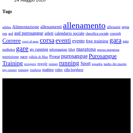
Tags
allenamento
Alimentazione
allenamenti
allenarsi
appia
adidas
asd purosangue
atleti
calendario sociale
run
asd
classifica sociale
consigli
corsa
gara
eventi
Correre
evento
free training
gara
corri al max
gare
maratona
go running
libri
podistica
informazioni
mezza maratona
Purosangue
purosangue
Proeat
nutrizione
pacer
pillole di Max
running
Training
Sport
regole
recupero
runner
squadra
stadio dei marmi
triathlon
villa borghese
video
top runner
training
trasferta
ASD Purosangue Athletics
Centinaia di atleti, sotto una unica maglia, si incontrano per
condividere storie, passioni, fatica e traguardi. Sono atleti di ogni
categoria e livello: dai Top Runners che gareggiano in gare di livello
internazionale ad amatori che corrono per passione e per mantenersi
in forma e vivono in ogni città di Italia.