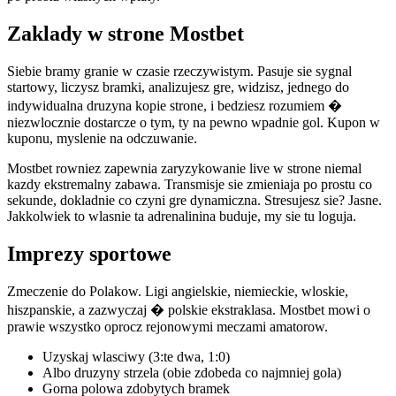
Zaklady w strone Mostbet
Siebie bramy granie w czasie rzeczywistym. Pasuje sie sygnal
startowy, liczysz bramki, analizujesz gre, widzisz, jednego do
indywidualna druzyna kopie strone, i bedziesz rozumiem �
niezwlocznie dostarcze o tym, ty na pewno wpadnie gol. Kupon w
kuponu, myslenie na odczuwanie.
Mostbet rowniez zapewnia zaryzykowanie live w strone niemal
kazdy ekstremalny zabawa. Transmisje sie zmieniaja po prostu co
sekunde, dokladnie co czyni gre dynamiczna. Stresujesz sie? Jasne.
Jakkolwiek to wlasnie ta adrenalinina buduje, my sie tu loguja.
Imprezy sportowe
Zmeczenie do Polakow. Ligi angielskie, niemieckie, wloskie,
hiszpanskie, a zazwyczaj � polskie ekstraklasa. Mostbet mowi o
prawie wszystko oprocz rejonowymi meczami amatorow.
Uzyskaj wlasciwy (3:te dwa, 1:0)
Albo druzyny strzela (obie zdobeda co najmniej gola)
Gorna polowa zdobytych bramek