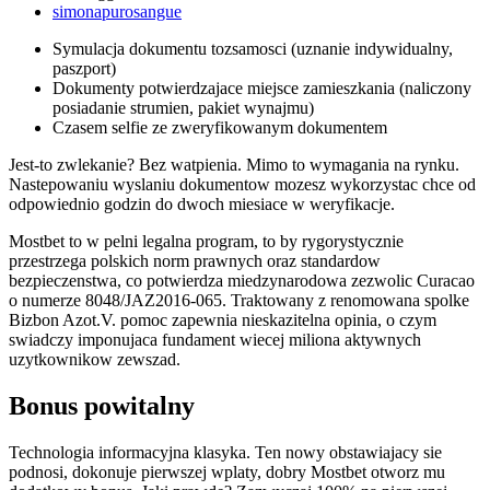
simonapurosangue
Symulacja dokumentu tozsamosci (uznanie indywidualny,
paszport)
Dokumenty potwierdzajace miejsce zamieszkania (naliczony
posiadanie strumien, pakiet wynajmu)
Czasem selfie ze zweryfikowanym dokumentem
Jest-to zwlekanie? Bez watpienia. Mimo to wymagania na rynku.
Nastepowaniu wyslaniu dokumentow mozesz wykorzystac chce od
odpowiednio godzin do dwoch miesiace w weryfikacje.
Mostbet to w pelni legalna program, to by rygorystycznie
przestrzega polskich norm prawnych oraz standardow
bezpieczenstwa, co potwierdza miedzynarodowa zezwolic Curacao
o numerze 8048/JAZ2016-065. Traktowany z renomowana spolke
Bizbon Azot.V. pomoc zapewnia nieskazitelna opinia, o czym
swiadczy imponujaca fundament wiecej miliona aktywnych
uzytkownikow zewszad.
Bonus powitalny
Technologia informacyjna klasyka. Ten nowy obstawiajacy sie
podnosi, dokonuje pierwszej wplaty, dobry Mostbet otworz mu