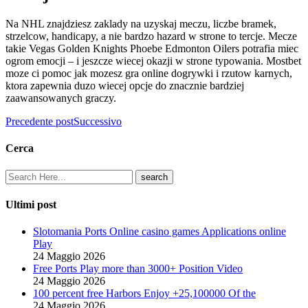
Na NHL znajdziesz zaklady na uzyskaj meczu, liczbe bramek,
strzelcow, handicapy, a nie bardzo hazard w strone to tercje. Mecze
takie Vegas Golden Knights Phoebe Edmonton Oilers potrafia miec
ogrom emocji – i jeszcze wiecej okazji w strone typowania. Mostbet
moze ci pomoc jak mozesz gra online dogrywki i rzutow karnych,
ktora zapewnia duzo wiecej opcje do znacznie bardziej
zaawansowanych graczy.
Precedente post
Successivo
Cerca
Ultimi post
Slotomania Ports Online casino games Applications online
Play
24 Maggio 2026
Free Ports Play more than 3000+ Position Video
24 Maggio 2026
100 percent free Harbors Enjoy +25,100000 Of the
24 Maggio 2026