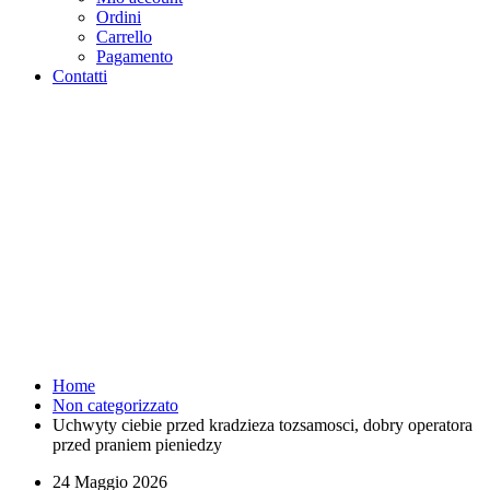
Ordini
Carrello
Pagamento
Contatti
Uchwyty ciebie przed
kradzieza tozsamosci, dobry
operatora przed praniem
pieniedzy - Purosangue
Athletics Club - Squadra
Running Roma
Home
Non categorizzato
Uchwyty ciebie przed kradzieza tozsamosci, dobry operatora
przed praniem pieniedzy
24 Maggio 2026