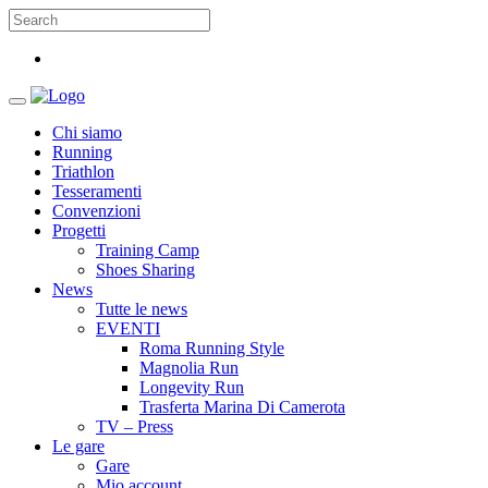
Chi siamo
Running
Triathlon
Tesseramenti
Convenzioni
Progetti
Training Camp
Shoes Sharing
News
Tutte le news
EVENTI
Roma Running Style
Magnolia Run
Longevity Run
Trasferta Marina Di Camerota
TV – Press
Le gare
Gare
Mio account