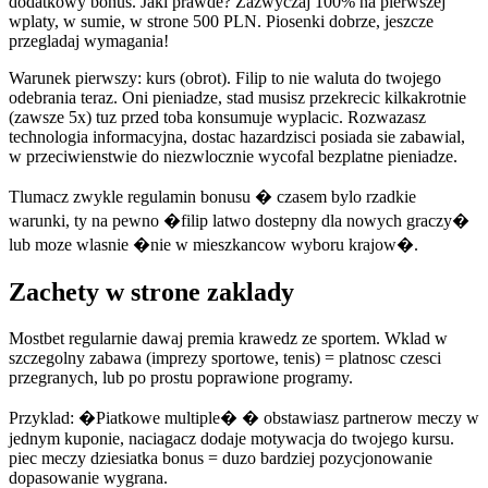
dodatkowy bonus. Jaki prawde? Zazwyczaj 100% na pierwszej
wplaty, w sumie, w strone 500 PLN. Piosenki dobrze, jeszcze
przegladaj wymagania!
Warunek pierwszy: kurs (obrot). Filip to nie waluta do twojego
odebrania teraz. Oni pieniadze, stad musisz przekrecic kilkakrotnie
(zawsze 5x) tuz przed toba konsumuje wyplacic. Rozwazasz
technologia informacyjna, dostac hazardzisci posiada sie zabawial,
w przeciwienstwie do niezwlocznie wycofal bezplatne pieniadze.
Tlumacz zwykle regulamin bonusu � czasem bylo rzadkie
warunki, ty na pewno �filip latwo dostepny dla nowych graczy�
lub moze wlasnie �nie w mieszkancow wyboru krajow�.
Zachety w strone zaklady
Mostbet regularnie dawaj premia krawedz ze sportem. Wklad w
szczegolny zabawa (imprezy sportowe, tenis) = platnosc czesci
przegranych, lub po prostu poprawione programy.
Przyklad: �Piatkowe multiple� � obstawiasz partnerow meczy w
jednym kuponie, naciagacz dodaje motywacja do twojego kursu.
piec meczy dziesiatka bonus = duzo bardziej pozycjonowanie
dopasowanie wygrana.