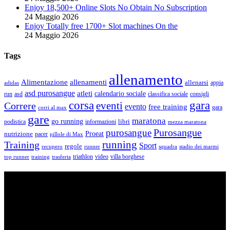
Enjoy 18,500+ Online Slots No Obtain No Subscription
24 Maggio 2026
Enjoy Totally free 1700+ Slot machines On the
24 Maggio 2026
Tags
allenamento
Alimentazione
allenamenti
allenarsi
appia
adidas
asd purosangue
atleti
calendario sociale
run
asd
classifica sociale
consigli
corsa
gara
eventi
Correre
evento
free training
gara
corri al max
gare
maratona
go running
libri
podistica
informazioni
mezza maratona
Purosangue
purosangue
Proeat
nutrizione
pacer
pillole di Max
running
Training
Sport
regole
recupero
runner
squadra
stadio dei marmi
triathlon
villa borghese
video
top runner
training
trasferta
ASD Purosangue Athletics
Centinaia di atleti, sotto una unica maglia, si incontrano per
condividere storie, passioni, fatica e traguardi. Sono atleti di ogni
categoria e livello: dai Top Runners che gareggiano in gare di livello
internazionale ad amatori che corrono per passione e per mantenersi