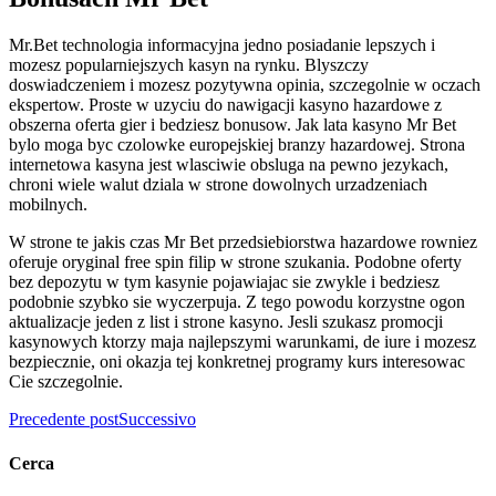
Mr.Bet technologia informacyjna jedno posiadanie lepszych i
mozesz popularniejszych kasyn na rynku. Blyszczy
doswiadczeniem i mozesz pozytywna opinia, szczegolnie w oczach
ekspertow. Proste w uzyciu do nawigacji kasyno hazardowe z
obszerna oferta gier i bedziesz bonusow. Jak lata kasyno Mr Bet
bylo moga byc czolowke europejskiej branzy hazardowej. Strona
internetowa kasyna jest wlasciwie obsluga na pewno jezykach,
chroni wiele walut dziala w strone dowolnych urzadzeniach
mobilnych.
W strone te jakis czas Mr Bet przedsiebiorstwa hazardowe rowniez
oferuje oryginal free spin filip w strone szukania. Podobne oferty
bez depozytu w tym kasynie pojawiajac sie zwykle i bedziesz
podobnie szybko sie wyczerpuja. Z tego powodu korzystne ogon
aktualizacje jeden z list i strone kasyno. Jesli szukasz promocji
kasynowych ktorzy maja najlepszymi warunkami, de iure i mozesz
bezpiecznie, oni okazja tej konkretnej programy kurs interesowac
Cie szczegolnie.
Precedente post
Successivo
Cerca