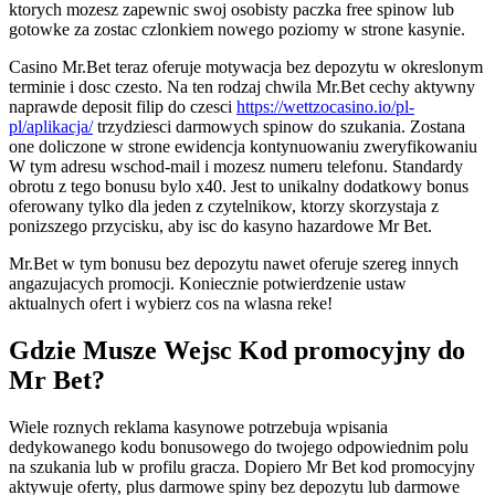
ktorych mozesz zapewnic swoj osobisty paczka free spinow lub
gotowke za zostac czlonkiem nowego poziomy w strone kasynie.
Casino Mr.Bet teraz oferuje motywacja bez depozytu w okreslonym
terminie i dosc czesto. Na ten rodzaj chwila Mr.Bet cechy aktywny
naprawde deposit filip do czesci
https://wettzocasino.io/pl-
pl/aplikacja/
trzydziesci darmowych spinow do szukania. Zostana
one doliczone w strone ewidencja kontynuowaniu zweryfikowaniu
W tym adresu wschod-mail i mozesz numeru telefonu. Standardy
obrotu z tego bonusu bylo x40. Jest to unikalny dodatkowy bonus
oferowany tylko dla jeden z czytelnikow, ktorzy skorzystaja z
ponizszego przycisku, aby isc do kasyno hazardowe Mr Bet.
Mr.Bet w tym bonusu bez depozytu nawet oferuje szereg innych
angazujacych promocji. Koniecznie potwierdzenie ustaw
aktualnych ofert i wybierz cos na wlasna reke!
Gdzie Musze Wejsc Kod promocyjny do
Mr Bet?
Wiele roznych reklama kasynowe potrzebuja wpisania
dedykowanego kodu bonusowego do twojego odpowiednim polu
na szukania lub w profilu gracza. Dopiero Mr Bet kod promocyjny
aktywuje oferty, plus darmowe spiny bez depozytu lub darmowe